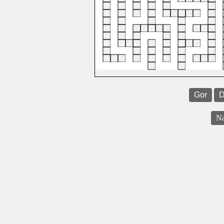
Gor
D
Na